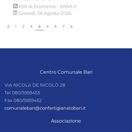
RSS di Economia - ANSA.it
Giovedì, 06 Agosto 2026
1
2
3
4
5
6
7
Centro Comunale Bari
VIA NICOLA DE NICOLÒ 28
Tel 080/5959453
Fax 080/5959452
comunalebari@confartigianatobari.it
Associazione