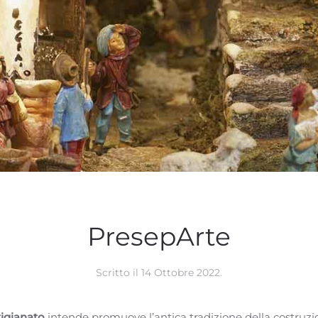
PresepArte
Scritto il
14 Ottobre 2022
.
igianato
intende promuove l’antica tradizione della costruzi