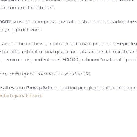
e accomuna tanti baresi.
pArte
si rivolge a imprese, lavoratori, studenti e cittadini che
n gruppi di lavoro.
tare anche in chiave creativa moderna il proprio presepe; le
stra città ed inoltre una giuria formata anche da maestri art
premio corrispondente a € 500,00, in buoni “materiali” per le
egna delle opere: max fine novembre ’22.
e all’evento
PresepArte
contattino per gli approfondimenti ne
artigianatobari.it
.