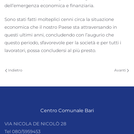
dell’emergenza economica e finanziaria.
Sono stati fatti molteplici cenni circa la situazione
economica che il nostro Paese sta attraversando in
questi ultimi anni, concludendo con l’augurio che
questo periodo, sfavorevole per la società e per tutti i
lavoratori, possa concludersi al più presto.
Indietro
Avanti
Centro Comunale Bari
VIA NICOLA DE NICOLÒ 28
Tel 080/5959453