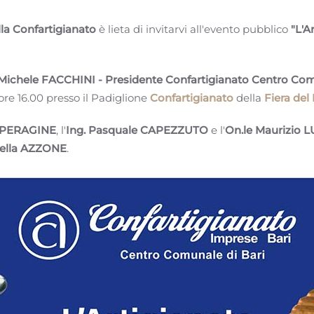
la Confartigianato
è lieta di invitarvi all'evento pubblico
"L'A
 Michele FACCHINI - Presidente Confartigianato Centro Com
ore 16.00 presso il Padiglione
Confartigianato
della
Fiera del
o PERAGINE
, l'
Ing. Pasquale CAPEZZUTO
e l'
On.le Maurizio L
ella AZZONE
.